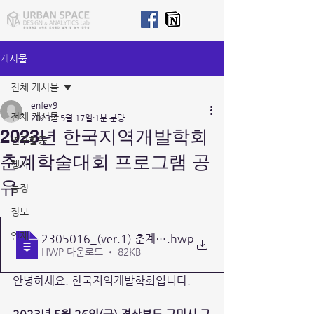
게시물
전체 게시물
enfey9
전체 게시물
2023년 5월 17일
1분 분량
2023년 한국지역개발학회
연구활동
춘계학술대회 프로그램 공
행사
유
동정
정보
연재
2305016_(ver.1) 춘계학술대회안 (초안4)
.hwp
HWP 다운로드 • 82KB
안녕하세요. 한국지역개발학회입니다.