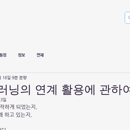
 DB
Members
Publications
Projects
Cou
동정
정보
연재
월 16일
9분 분량
딥러닝의 연계 활용에 관하
23일
시작하게 되었는지,
왜 하고 있는지,