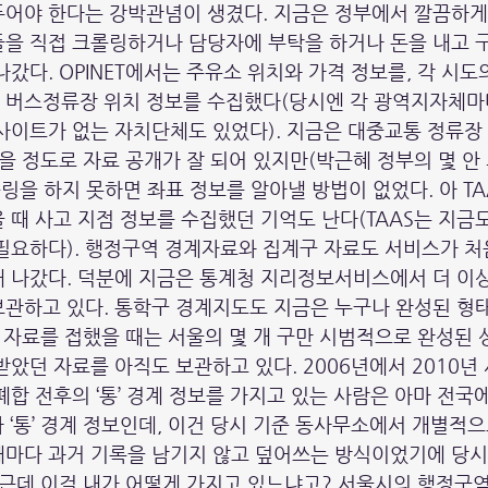
두어야 한다는 강박관념이 생겼다. 지금은 정부에서 깔끔하게
을 직접 크롤링하거나 담당자에 부탁을 하거나 돈을 내고 구
나갔다. OPINET에서는 주유소 위치와 가격 정보를, 각 시
 버스정류장 위치 정보를 수집했다(당시엔 각 광역지자체마
사이트가 없는 자치단체도 있었다). 지금은 대중교통 정류장
없을 정도로 자료 공개가 잘 되어 있지만(박근혜 정부의 몇 안
롤링을 하지 못하면 좌표 정보를 알아낼 방법이 없었다. 아 T
 때 사고 지점 정보를 수집했던 기억도 난다(TAAS는 지금
필요하다). 행정구역 경계자료와 집계구 자료도 서비스가 처
 나갔다. 덕분에 지금은 통계청 지리정보서비스에서 더 이상
관하고 있다. 통학구 경계지도도 지금은 누구나 완성된 형태
이 자료를 접했을 때는 서울의 몇 개 구만 시범적으로 완성된 
받았던 자료를 아직도 보관하고 있다. 2006년에서 2010년
폐합 전후의 ‘통’ 경계 정보를 가지고 있는 사람은 아마 전국
니라 ‘통’ 경계 정보인데, 이건 당시 기준 동사무소에서 개별적
마다 과거 기록을 남기지 않고 덮어쓰는 방식이었기에 당시
 근데 이걸 내가 어떻게 가지고 있느냐고? 서울시의 행정구역