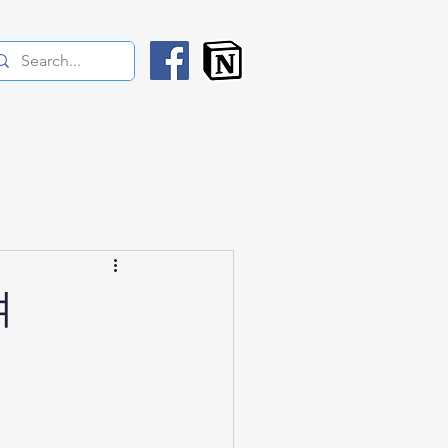
rses
News
SNS
여