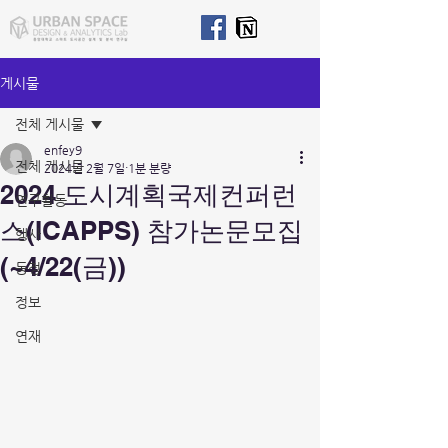
게시물
전체 게시물
enfey9
전체 게시물
2024년 2월 7일
1분 분량
2024 도시계획국제컨퍼런
연구활동
스(ICAPPS) 참가논문모집
행사
(~4/22(금))
동정
정보
연재