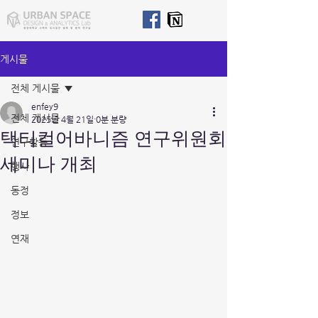
게시물
전체 게시물
enfey9
전체 게시물
2025년 4월 21일
0분 분량
택티컬어바니즘 연구위원회
연구활동
세미나 개최
행사
동정
정보
연재