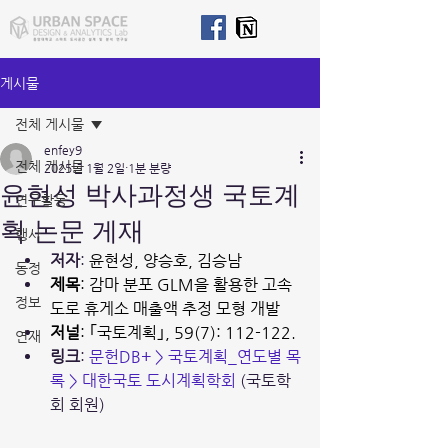
게시물
전체 게시물
enfey9
전체 게시물
2025년 1월 2일
1분 분량
윤현성 박사과정생 국토계
연구활동
획 논문 게재
행사
저자
: 
윤현성, 양승호, 김승남
동정
제목
: 감마 분포 GLM을 활용한 고속
정보
도로 휴게소 매출액 추정 모형 개발
저널
: 
｢국토계획｣, 59(7): 112-122.
연재
링크
: 
문헌DB+ > 국토계획_연도별 목
록 > 대한국토 도시계획학회
 (국토학
회 회원)