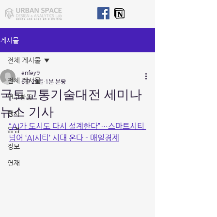
게시물
전체 게시물
enfey9
전체 게시물
6월 29일
1분 분량
국토교통기술대전 세미나
연구활동
뉴스 기사
행사
“AI가 도시도 다시 설계한다”…스마트시티 
동정
넘어 ‘AI시티’ 시대 온다 - 매일경제
정보
연재